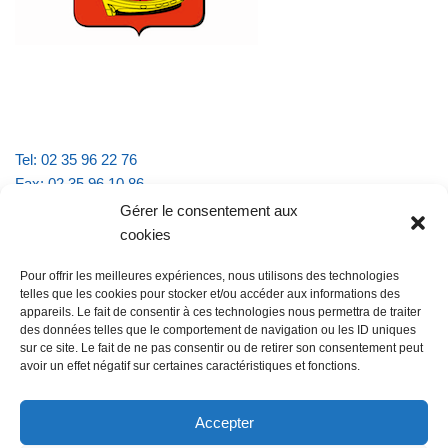
Tel: 02 35 96 22 76
Fax: 02 35 96 10 86
Email : mairie.vattevillelarue@wanadoo.fr
Gérer le consentement aux
cookies
Horaires d'ouverture :
Pour offrir les meilleures expériences, nous utilisons des technologies
lundi et jeudi de 9h à 11h30
telles que les cookies pour stocker et/ou accéder aux informations des
mardi et vendredi de 16h à 18h30
appareils. Le fait de consentir à ces technologies nous permettra de traiter
des données telles que le comportement de navigation ou les ID uniques
sur ce site. Le fait de ne pas consentir ou de retirer son consentement peut
avoir un effet négatif sur certaines caractéristiques et fonctions.
@Vatteville la rue
Pour nous contacter
Accepter