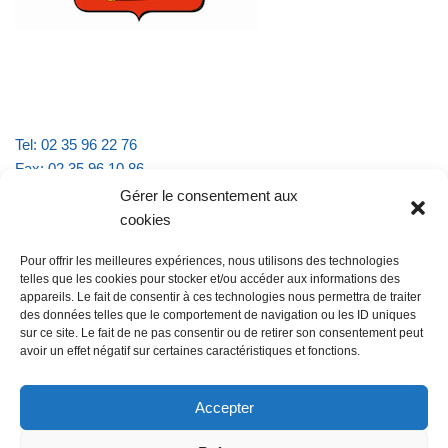
Tel: 02 35 96 22 76
Fax: 02 35 96 10 86
Email : mairie.vattevillelarue@wanadoo.fr
Gérer le consentement aux
cookies
Horaires d'ouverture :
Pour offrir les meilleures expériences, nous utilisons des technologies
lundi et jeudi de 9h à 11h30
telles que les cookies pour stocker et/ou accéder aux informations des
mardi et vendredi de 16h à 18h30
appareils. Le fait de consentir à ces technologies nous permettra de traiter
des données telles que le comportement de navigation ou les ID uniques
sur ce site. Le fait de ne pas consentir ou de retirer son consentement peut
avoir un effet négatif sur certaines caractéristiques et fonctions.
@Vatteville la rue
Pour nous contacter
Accepter