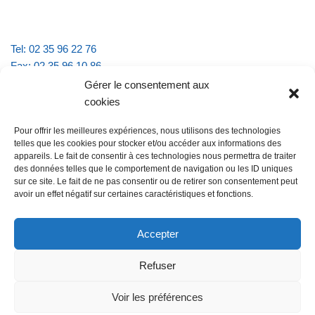
Tel: 02 35 96 22 76
Fax: 02 35 96 10 86
Email : mairie.vattevillelarue@wanadoo.fr
Gérer le consentement aux
cookies
Horaires d'ouverture :
Pour offrir les meilleures expériences, nous utilisons des technologies
lundi et jeudi de 9h à 11h30
telles que les cookies pour stocker et/ou accéder aux informations des
mardi et vendredi de 16h à 18h30
appareils. Le fait de consentir à ces technologies nous permettra de traiter
des données telles que le comportement de navigation ou les ID uniques
sur ce site. Le fait de ne pas consentir ou de retirer son consentement peut
avoir un effet négatif sur certaines caractéristiques et fonctions.
@Vatteville la rue
Pour nous contacter
Accepter
Refuser
Les mentions légales et la politique de confidentialité
Voir les préférences
@Vatteville-la-rue
mentions légales
Propulsé par