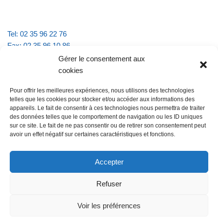
Tel: 02 35 96 22 76
Fax: 02 35 96 10 86
Email : mairie.vattevillelarue@wanadoo.fr
Gérer le consentement aux
cookies
Horaires d'ouverture :
Pour offrir les meilleures expériences, nous utilisons des technologies
lundi et jeudi de 9h à 11h30
telles que les cookies pour stocker et/ou accéder aux informations des
mardi et vendredi de 16h à 18h30
appareils. Le fait de consentir à ces technologies nous permettra de traiter
des données telles que le comportement de navigation ou les ID uniques
sur ce site. Le fait de ne pas consentir ou de retirer son consentement peut
avoir un effet négatif sur certaines caractéristiques et fonctions.
@Vatteville la rue
Pour nous contacter
Accepter
Refuser
Les mentions légales et la politique de confidentialité
Voir les préférences
@Vatteville-la-rue
mentions légales
Propulsé par