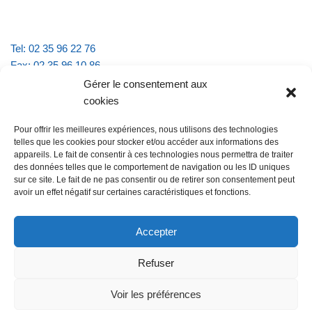
Tel: 02 35 96 22 76
Fax: 02 35 96 10 86
Email : mairie.vattevillelarue@wanadoo.fr
Gérer le consentement aux
cookies
Horaires d'ouverture :
Pour offrir les meilleures expériences, nous utilisons des technologies
lundi et jeudi de 9h à 11h30
telles que les cookies pour stocker et/ou accéder aux informations des
mardi et vendredi de 16h à 18h30
appareils. Le fait de consentir à ces technologies nous permettra de traiter
des données telles que le comportement de navigation ou les ID uniques
sur ce site. Le fait de ne pas consentir ou de retirer son consentement peut
avoir un effet négatif sur certaines caractéristiques et fonctions.
@Vatteville la rue
Pour nous contacter
Accepter
Refuser
Les mentions légales et la politique de confidentialité
Voir les préférences
@Vatteville-la-rue
mentions légales
Propulsé par