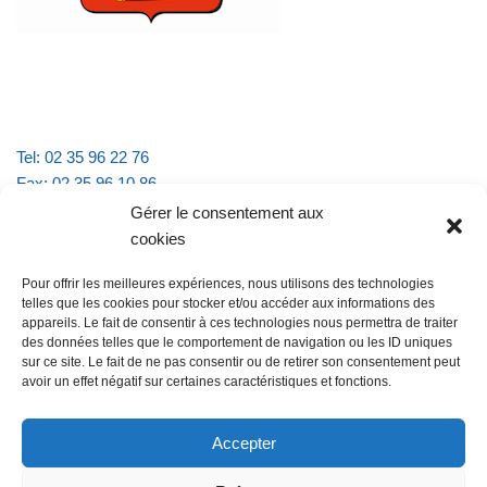
Tel: 02 35 96 22 76
Fax: 02 35 96 10 86
Email : mairie.vattevillelarue@wanadoo.fr
Gérer le consentement aux
cookies
Horaires d'ouverture :
Pour offrir les meilleures expériences, nous utilisons des technologies
lundi et jeudi de 9h à 11h30
telles que les cookies pour stocker et/ou accéder aux informations des
mardi et vendredi de 16h à 18h30
appareils. Le fait de consentir à ces technologies nous permettra de traiter
des données telles que le comportement de navigation ou les ID uniques
sur ce site. Le fait de ne pas consentir ou de retirer son consentement peut
avoir un effet négatif sur certaines caractéristiques et fonctions.
@Vatteville la rue
Pour nous contacter
Accepter