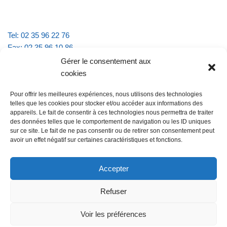
Tel: 02 35 96 22 76
Fax: 02 35 96 10 86
Email : mairie.vattevillelarue@wanadoo.fr
Gérer le consentement aux
cookies
Horaires d'ouverture :
Pour offrir les meilleures expériences, nous utilisons des technologies
lundi et jeudi de 9h à 11h30
telles que les cookies pour stocker et/ou accéder aux informations des
mardi et vendredi de 16h à 18h30
appareils. Le fait de consentir à ces technologies nous permettra de traiter
des données telles que le comportement de navigation ou les ID uniques
sur ce site. Le fait de ne pas consentir ou de retirer son consentement peut
avoir un effet négatif sur certaines caractéristiques et fonctions.
@Vatteville la rue
Pour nous contacter
Accepter
Refuser
Les mentions légales et la politique de confidentialité
Voir les préférences
@Vatteville-la-rue
mentions légales
Propulsé par