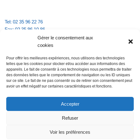
Tel: 02 35 96 22 76
Fax: 02 35 96 10 86
Email : mairie.vattevillelarue@wanadoo.fr
Gérer le consentement aux
cookies
Horaires d'ouverture :
Pour offrir les meilleures expériences, nous utilisons des technologies
lundi et jeudi de 9h à 11h30
telles que les cookies pour stocker et/ou accéder aux informations des
mardi et vendredi de 16h à 18h30
appareils. Le fait de consentir à ces technologies nous permettra de traiter
des données telles que le comportement de navigation ou les ID uniques
sur ce site. Le fait de ne pas consentir ou de retirer son consentement peut
avoir un effet négatif sur certaines caractéristiques et fonctions.
@Vatteville la rue
Pour nous contacter
Accepter
Refuser
Les mentions légales et la politique de confidentialité
Voir les préférences
@Vatteville-la-rue
mentions légales
Propulsé par