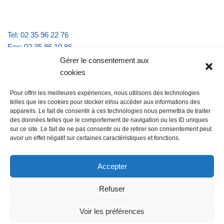
Tel: 02 35 96 22 76
Fax: 02 35 96 10 86
Email : mairie.vattevillelarue@wanadoo.fr
Gérer le consentement aux
cookies
Horaires d'ouverture :
Pour offrir les meilleures expériences, nous utilisons des technologies
lundi et jeudi de 9h à 11h30
telles que les cookies pour stocker et/ou accéder aux informations des
mardi et vendredi de 16h à 18h30
appareils. Le fait de consentir à ces technologies nous permettra de traiter
des données telles que le comportement de navigation ou les ID uniques
sur ce site. Le fait de ne pas consentir ou de retirer son consentement peut
avoir un effet négatif sur certaines caractéristiques et fonctions.
@Vatteville la rue
Pour nous contacter
Accepter
Refuser
Les mentions légales et la politique de confidentialité
Voir les préférences
@Vatteville-la-rue
mentions légales
Propulsé par