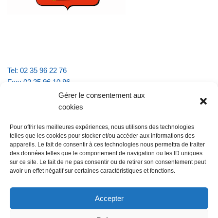
Tel: 02 35 96 22 76
Fax: 02 35 96 10 86
Email : mairie.vattevillelarue@wanadoo.fr
Gérer le consentement aux
cookies
Horaires d'ouverture :
Pour offrir les meilleures expériences, nous utilisons des technologies
lundi et jeudi de 9h à 11h30
telles que les cookies pour stocker et/ou accéder aux informations des
mardi et vendredi de 16h à 18h30
appareils. Le fait de consentir à ces technologies nous permettra de traiter
des données telles que le comportement de navigation ou les ID uniques
sur ce site. Le fait de ne pas consentir ou de retirer son consentement peut
avoir un effet négatif sur certaines caractéristiques et fonctions.
@Vatteville la rue
Pour nous contacter
Accepter