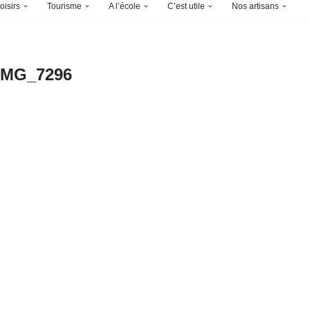
oisirs
Tourisme
A l’école
C’est utile
Nos artisans
IMG_7296