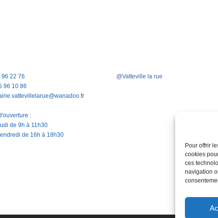
5 96 22 76
@Vatteville la rue
5 96 10 86
airie.vattevillelarue@wanadoo.fr
'ouverture :
jeudi de 9h à 11h30
vendredi de 16h à 18h30
Pour offrir 
cookies pour
ces technolo
navigation ou
consentement
Ac