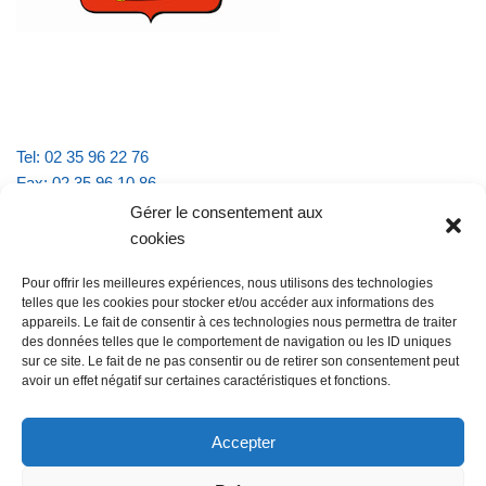
Tel: 02 35 96 22 76
Fax: 02 35 96 10 86
Email : mairie.vattevillelarue@wanadoo.fr
Gérer le consentement aux
cookies
Horaires d'ouverture :
Pour offrir les meilleures expériences, nous utilisons des technologies
lundi et jeudi de 9h à 11h30
telles que les cookies pour stocker et/ou accéder aux informations des
mardi et vendredi de 16h à 18h30
appareils. Le fait de consentir à ces technologies nous permettra de traiter
des données telles que le comportement de navigation ou les ID uniques
sur ce site. Le fait de ne pas consentir ou de retirer son consentement peut
avoir un effet négatif sur certaines caractéristiques et fonctions.
@Vatteville la rue
Pour nous contacter
Accepter