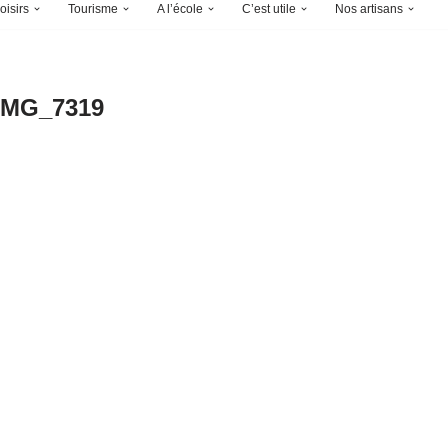
oisirs
Tourisme
A l’école
C’est utile
Nos artisans
IMG_7319