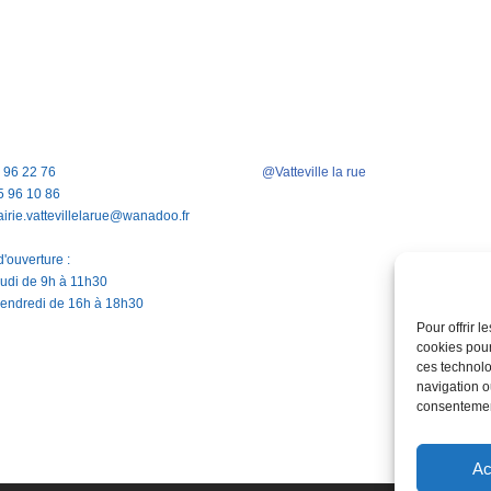
5 96 22 76
@Vatteville la rue
5 96 10 86
airie.vattevillelarue@wanadoo.fr
'ouverture :
jeudi de 9h à 11h30
vendredi de 16h à 18h30
Pour offrir 
cookies pour
ces technolo
navigation ou
consentement
Ac