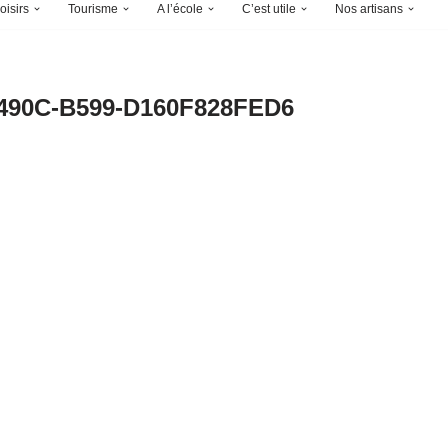
oisirs
Tourisme
A l’école
C’est utile
Nos artisans
490C-B599-D160F828FED6