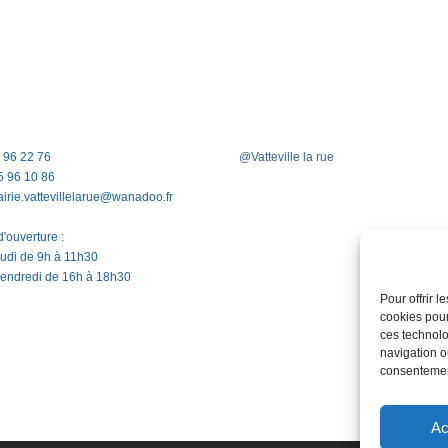
5 96 22 76
@Vatteville la rue
5 96 10 86
airie.vattevillelarue@wanadoo.fr
'ouverture :
jeudi de 9h à 11h30
vendredi de 16h à 18h30
Pour offrir 
cookies pour
ces technolo
navigation ou
consentement
Ac