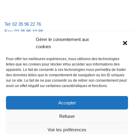
Tel: 02 35 96 22 76
Fax: 02 35 96 10 86
Email : mairie.vattevillelarue@wanadoo.fr
Gérer le consentement aux
cookies
Horaires d'ouverture :
Pour offrir les meilleures expériences, nous utilisons des technologies
lundi et jeudi de 9h à 11h30
telles que les cookies pour stocker et/ou accéder aux informations des
mardi et vendredi de 16h à 18h30
appareils. Le fait de consentir à ces technologies nous permettra de traiter
des données telles que le comportement de navigation ou les ID uniques
sur ce site. Le fait de ne pas consentir ou de retirer son consentement peut
avoir un effet négatif sur certaines caractéristiques et fonctions.
@Vatteville la rue
Pour nous contacter
Accepter
Refuser
Les mentions légales et la politique de confidentialité
Voir les préférences
@Vatteville-la-rue
mentions légales
Propulsé par