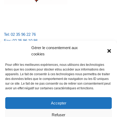
Tel: 02 35 96 22 76
Fax: 02 35 96 10 86
Email : mairie.vattevillelarue@wanadoo.fr
Gérer le consentement aux
cookies
Horaires d'ouverture :
Pour offrir les meilleures expériences, nous utilisons des technologies
lundi et jeudi de 9h à 11h30
telles que les cookies pour stocker et/ou accéder aux informations des
mardi et vendredi de 16h à 18h30
appareils. Le fait de consentir à ces technologies nous permettra de traiter
des données telles que le comportement de navigation ou les ID uniques
sur ce site. Le fait de ne pas consentir ou de retirer son consentement peut
avoir un effet négatif sur certaines caractéristiques et fonctions.
@Vatteville la rue
Pour nous contacter
Accepter
Refuser