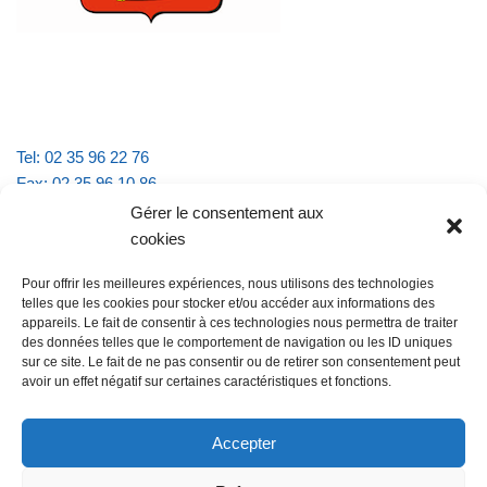
Tel: 02 35 96 22 76
Fax: 02 35 96 10 86
Email : mairie.vattevillelarue@wanadoo.fr
Gérer le consentement aux
cookies
Horaires d'ouverture :
Pour offrir les meilleures expériences, nous utilisons des technologies
lundi et jeudi de 9h à 11h30
telles que les cookies pour stocker et/ou accéder aux informations des
mardi et vendredi de 16h à 18h30
appareils. Le fait de consentir à ces technologies nous permettra de traiter
des données telles que le comportement de navigation ou les ID uniques
sur ce site. Le fait de ne pas consentir ou de retirer son consentement peut
avoir un effet négatif sur certaines caractéristiques et fonctions.
@Vatteville la rue
Pour nous contacter
Accepter