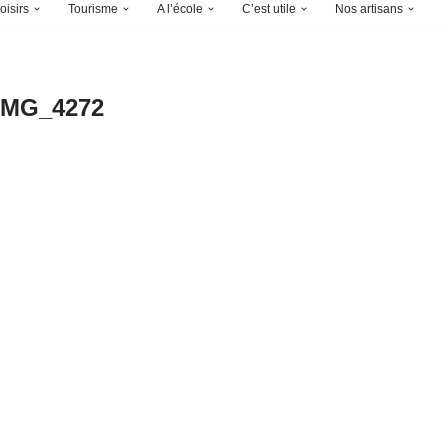
oisirs
Tourisme
A l’école
C’est utile
Nos artisans
IMG_4272