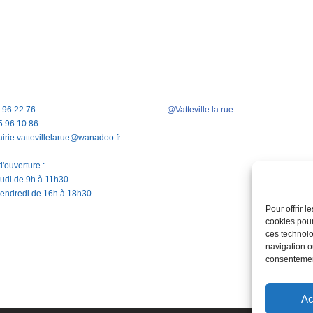
5 96 22 76
@Vatteville la rue
5 96 10 86
airie.vattevillelarue@wanadoo.fr
'ouverture :
jeudi de 9h à 11h30
vendredi de 16h à 18h30
Pour offrir 
cookies pour
ces technolo
navigation ou
consentement
Ac