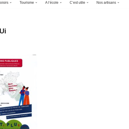
oisirs
Tourisme
A l’école
C’est utile
Nos artisans
Ui