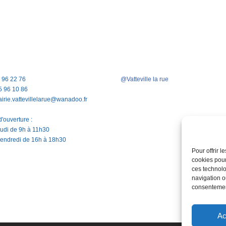
5 96 22 76
@Vatteville la rue
5 96 10 86
airie.vattevillelarue@wanadoo.fr
'ouverture :
jeudi de 9h à 11h30
vendredi de 16h à 18h30
Pour offrir 
cookies pour
ces technolo
navigation ou
consentement
Ac