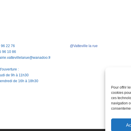
5 96 22 76
@Vatteville la rue
5 96 10 86
airie.vattevillelarue@wanadoo.fr
'ouverture :
jeudi de 9h à 11h30
vendredi de 16h à 18h30
Pour offrir 
cookies pour
ces technolo
navigation ou
consentement
Ac