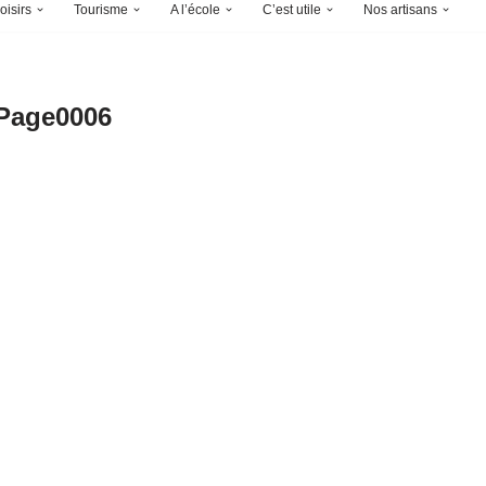
oisirs
Tourisme
A l’école
C’est utile
Nos artisans
Page0006