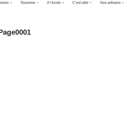
oisirs
Tourisme
A l’école
C’est utile
Nos artisans
Page0001