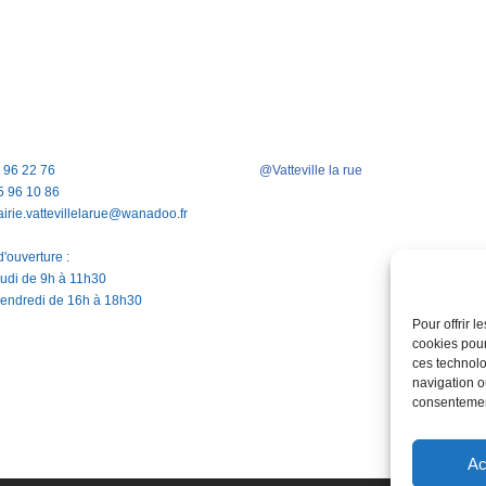
5 96 22 76
@Vatteville la rue
5 96 10 86
airie.vattevillelarue@wanadoo.fr
'ouverture :
jeudi de 9h à 11h30
vendredi de 16h à 18h30
Pour offrir 
cookies pour
ces technolo
navigation ou
consentement
Ac