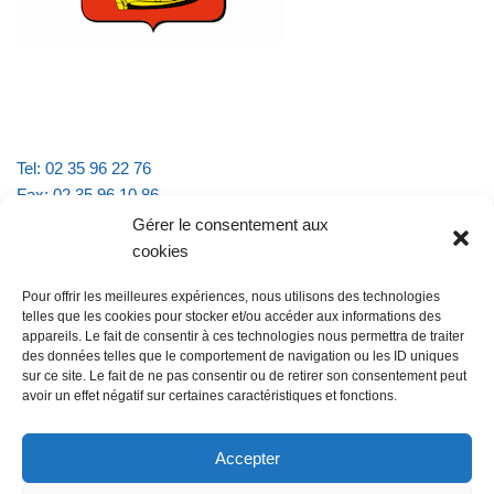
Tel: 02 35 96 22 76
Fax: 02 35 96 10 86
Email : mairie.vattevillelarue@wanadoo.fr
Gérer le consentement aux
cookies
Horaires d'ouverture :
Pour offrir les meilleures expériences, nous utilisons des technologies
lundi et jeudi de 9h à 11h30
telles que les cookies pour stocker et/ou accéder aux informations des
mardi et vendredi de 16h à 18h30
appareils. Le fait de consentir à ces technologies nous permettra de traiter
des données telles que le comportement de navigation ou les ID uniques
sur ce site. Le fait de ne pas consentir ou de retirer son consentement peut
avoir un effet négatif sur certaines caractéristiques et fonctions.
@Vatteville la rue
Pour nous contacter
Accepter