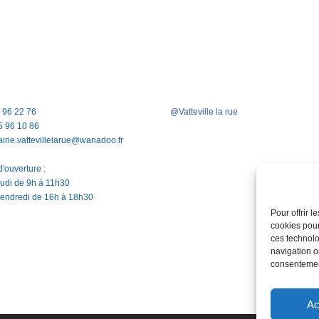
5 96 22 76
@Vatteville la rue
5 96 10 86
airie.vattevillelarue@wanadoo.fr
'ouverture :
jeudi de 9h à 11h30
vendredi de 16h à 18h30
Pour offrir 
cookies pour
ces technolo
navigation ou
consentement
Ac