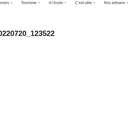
oisirs
Tourisme
A l’école
C’est utile
Nos artisans
0220720_123522