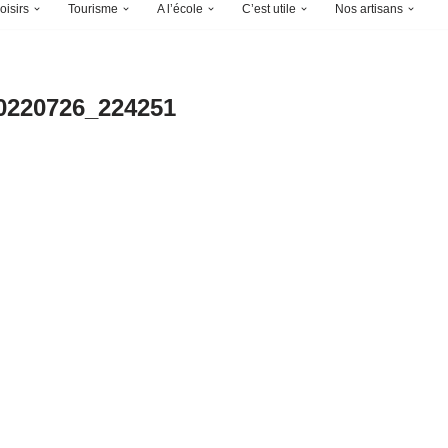
oisirs
Tourisme
A l’école
C’est utile
Nos artisans
0220726_224251