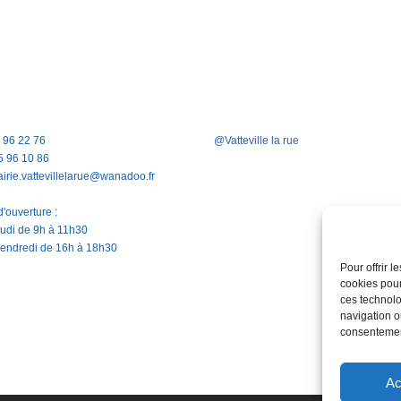
5 96 22 76
@Vatteville la rue
5 96 10 86
airie.vattevillelarue@wanadoo.fr
'ouverture :
jeudi de 9h à 11h30
vendredi de 16h à 18h30
Pour offrir 
cookies pour
ces technolo
navigation ou
consentement
Ac