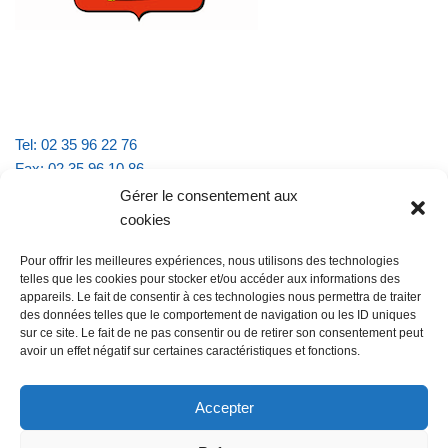
Tel: 02 35 96 22 76
Fax: 02 35 96 10 86
Email : mairie.vattevillelarue@wanadoo.fr
Gérer le consentement aux
cookies
Horaires d'ouverture :
Pour offrir les meilleures expériences, nous utilisons des technologies
lundi et jeudi de 9h à 11h30
telles que les cookies pour stocker et/ou accéder aux informations des
mardi et vendredi de 16h à 18h30
appareils. Le fait de consentir à ces technologies nous permettra de traiter
des données telles que le comportement de navigation ou les ID uniques
sur ce site. Le fait de ne pas consentir ou de retirer son consentement peut
avoir un effet négatif sur certaines caractéristiques et fonctions.
@Vatteville la rue
Pour nous contacter
Accepter