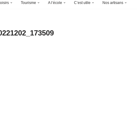
oisirs
Tourisme
A l’école
C’est utile
Nos artisans
0221202_173509