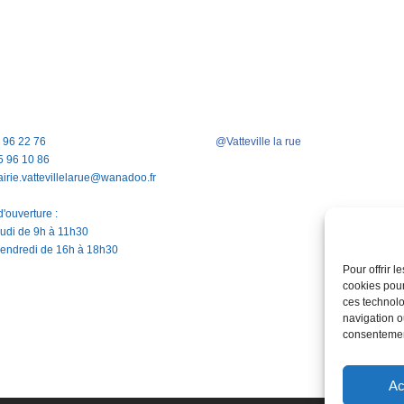
5 96 22 76
@Vatteville la rue
5 96 10 86
airie.vattevillelarue@wanadoo.fr
'ouverture :
jeudi de 9h à 11h30
vendredi de 16h à 18h30
Pour offrir 
cookies pour
ces technolo
navigation ou
consentement
Ac