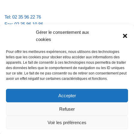
Tel: 02 35 96 22 76
Fax: 02 35 96 10 86
Email : mairie.vattevillelarue@wanadoo.fr
Gérer le consentement aux
cookies
Horaires d'ouverture :
Pour offrir les meilleures expériences, nous utilisons des technologies
lundi et jeudi de 9h à 11h30
telles que les cookies pour stocker et/ou accéder aux informations des
mardi et vendredi de 16h à 18h30
appareils. Le fait de consentir à ces technologies nous permettra de traiter
des données telles que le comportement de navigation ou les ID uniques
sur ce site. Le fait de ne pas consentir ou de retirer son consentement peut
avoir un effet négatif sur certaines caractéristiques et fonctions.
@Vatteville la rue
Pour nous contacter
Accepter
Refuser
Les mentions légales et la politique de confidentialité
Voir les préférences
@Vatteville-la-rue
mentions légales
Propulsé par
Tambour de Ville avec
.