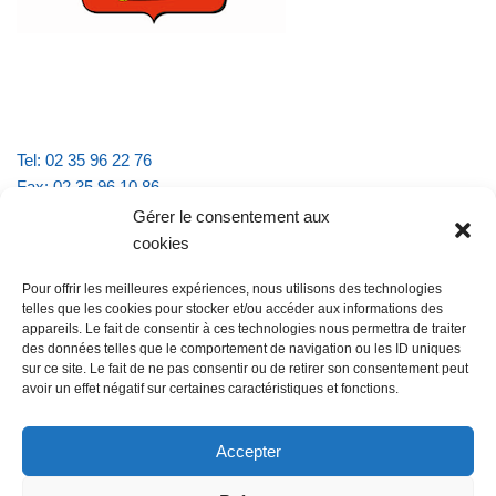
Tel: 02 35 96 22 76
Fax: 02 35 96 10 86
Email : mairie.vattevillelarue@wanadoo.fr
Gérer le consentement aux
cookies
Horaires d'ouverture :
Pour offrir les meilleures expériences, nous utilisons des technologies
lundi et jeudi de 9h à 11h30
telles que les cookies pour stocker et/ou accéder aux informations des
mardi et vendredi de 16h à 18h30
appareils. Le fait de consentir à ces technologies nous permettra de traiter
des données telles que le comportement de navigation ou les ID uniques
sur ce site. Le fait de ne pas consentir ou de retirer son consentement peut
avoir un effet négatif sur certaines caractéristiques et fonctions.
@Vatteville la rue
Pour nous contacter
Accepter