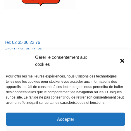
Tel: 02 35 96 22 76
Fax: 02 35 96 10 86
Email : mairie.vattevillelarue@wanadoo.fr
Gérer le consentement aux
cookies
Horaires d'ouverture :
Pour offrir les meilleures expériences, nous utilisons des technologies
lundi et jeudi de 9h à 11h30
telles que les cookies pour stocker et/ou accéder aux informations des
mardi et vendredi de 16h à 18h30
appareils. Le fait de consentir à ces technologies nous permettra de traiter
des données telles que le comportement de navigation ou les ID uniques
sur ce site. Le fait de ne pas consentir ou de retirer son consentement peut
avoir un effet négatif sur certaines caractéristiques et fonctions.
@Vatteville la rue
Pour nous contacter
Accepter