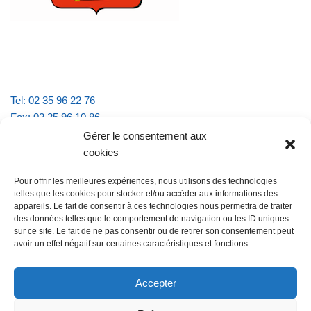
Tel: 02 35 96 22 76
Fax: 02 35 96 10 86
Email : mairie.vattevillelarue@wanadoo.fr
Gérer le consentement aux
cookies
Horaires d'ouverture :
Pour offrir les meilleures expériences, nous utilisons des technologies
lundi et jeudi de 9h à 11h30
telles que les cookies pour stocker et/ou accéder aux informations des
mardi et vendredi de 16h à 18h30
appareils. Le fait de consentir à ces technologies nous permettra de traiter
des données telles que le comportement de navigation ou les ID uniques
sur ce site. Le fait de ne pas consentir ou de retirer son consentement peut
avoir un effet négatif sur certaines caractéristiques et fonctions.
@Vatteville la rue
Pour nous contacter
Accepter