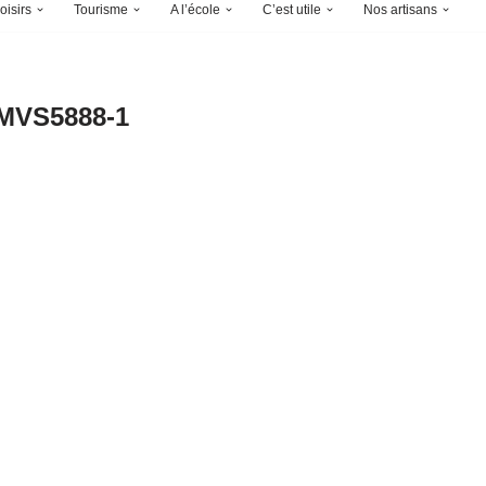
oisirs
Tourisme
A l’école
C’est utile
Nos artisans
MVS5888-1