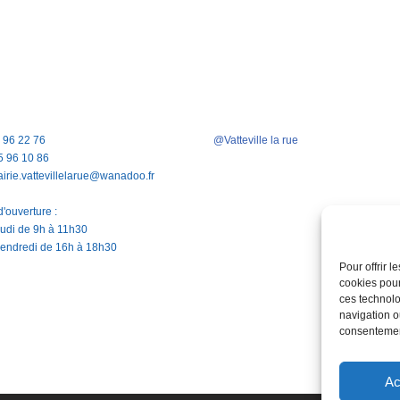
5 96 22 76
@Vatteville la rue
5 96 10 86
airie.vattevillelarue@wanadoo.fr
'ouverture :
jeudi de 9h à 11h30
vendredi de 16h à 18h30
Pour offrir 
cookies pour
ces technolo
navigation ou
consentement
Ac