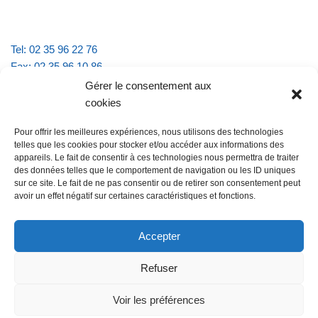
Tel: 02 35 96 22 76
Fax: 02 35 96 10 86
Email : mairie.vattevillelarue@wanadoo.fr
Gérer le consentement aux
cookies
Horaires d'ouverture :
Pour offrir les meilleures expériences, nous utilisons des technologies
lundi et jeudi de 9h à 11h30
telles que les cookies pour stocker et/ou accéder aux informations des
mardi et vendredi de 16h à 18h30
appareils. Le fait de consentir à ces technologies nous permettra de traiter
des données telles que le comportement de navigation ou les ID uniques
sur ce site. Le fait de ne pas consentir ou de retirer son consentement peut
avoir un effet négatif sur certaines caractéristiques et fonctions.
@Vatteville la rue
Pour nous contacter
Accepter
Refuser
Les mentions légales et la politique de confidentialité
Voir les préférences
@Vatteville-la-rue
mentions légales
Propulsé par