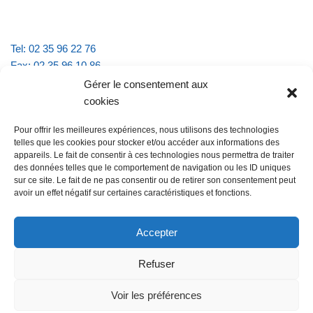
Tel: 02 35 96 22 76
Fax: 02 35 96 10 86
Email : mairie.vattevillelarue@wanadoo.fr
Gérer le consentement aux
cookies
Horaires d'ouverture :
Pour offrir les meilleures expériences, nous utilisons des technologies
lundi et jeudi de 9h à 11h30
telles que les cookies pour stocker et/ou accéder aux informations des
mardi et vendredi de 16h à 18h30
appareils. Le fait de consentir à ces technologies nous permettra de traiter
des données telles que le comportement de navigation ou les ID uniques
sur ce site. Le fait de ne pas consentir ou de retirer son consentement peut
avoir un effet négatif sur certaines caractéristiques et fonctions.
@Vatteville la rue
Pour nous contacter
Accepter
Refuser
Les mentions légales et la politique de confidentialité
Voir les préférences
@Vatteville-la-rue
mentions légales
Propulsé par