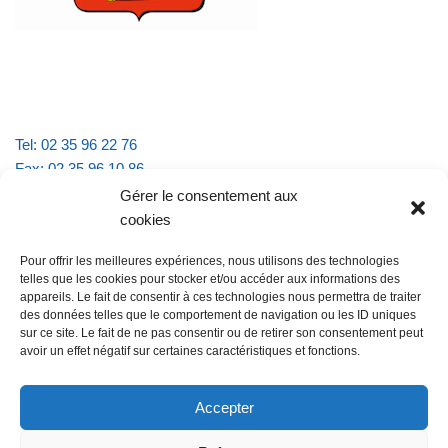
Tel: 02 35 96 22 76
Fax: 02 35 96 10 86
Email : mairie.vattevillelarue@wanadoo.fr
Gérer le consentement aux
cookies
Horaires d'ouverture :
Pour offrir les meilleures expériences, nous utilisons des technologies
lundi et jeudi de 9h à 11h30
telles que les cookies pour stocker et/ou accéder aux informations des
mardi et vendredi de 16h à 18h30
appareils. Le fait de consentir à ces technologies nous permettra de traiter
des données telles que le comportement de navigation ou les ID uniques
sur ce site. Le fait de ne pas consentir ou de retirer son consentement peut
avoir un effet négatif sur certaines caractéristiques et fonctions.
@Vatteville la rue
Pour nous contacter
Accepter