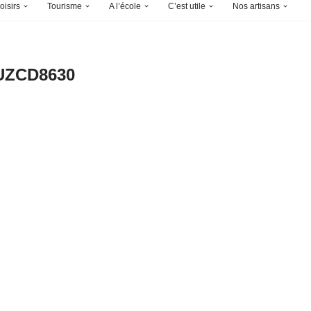
oisirs
Tourisme
A l’école
C’est utile
Nos artisans
UZCD8630