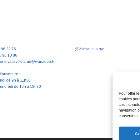
5 96 22 76
@Vatteville la rue
5 96 10 86
airie.vattevillelarue@wanadoo.fr
'ouverture :
jeudi de 9h à 11h30
vendredi de 16h à 18h30
Pour offrir 
cookies pour
ces technolo
navigation ou
consentement
Ac