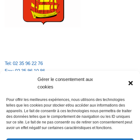
Tel: 02 35 96 22 76
Fax: 02 35 96 10 86
Email : mairie.vattevillelarue@wanadoo.fr
Gérer le consentement aux
cookies
Horaires d'ouverture :
Pour offrir les meilleures expériences, nous utilisons des technologies
lundi et jeudi de 9h à 11h30
telles que les cookies pour stocker et/ou accéder aux informations des
mardi et vendredi de 16h à 18h30
appareils. Le fait de consentir à ces technologies nous permettra de traiter
des données telles que le comportement de navigation ou les ID uniques
sur ce site. Le fait de ne pas consentir ou de retirer son consentement peut
avoir un effet négatif sur certaines caractéristiques et fonctions.
@Vatteville la rue