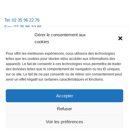
Tel: 02 35 96 22 76
Fax: 02 35 96 10 86
Email : mairie.vattevillelarue@wanadoo.fr
Gérer le consentement aux
cookies
Horaires d'ouverture :
Pour offrir les meilleures expériences, nous utilisons des technologies
lundi et jeudi de 9h à 11h30
telles que les cookies pour stocker et/ou accéder aux informations des
mardi et vendredi de 16h à 18h30
appareils. Le fait de consentir à ces technologies nous permettra de traiter
des données telles que le comportement de navigation ou les ID uniques
sur ce site. Le fait de ne pas consentir ou de retirer son consentement peut
avoir un effet négatif sur certaines caractéristiques et fonctions.
@Vatteville la rue
Pour nous contacter
Accepter
Refuser
Les mentions légales et la politique de confidentialité
Voir les préférences
@Vatteville-la-rue
mentions légales
Propulsé par