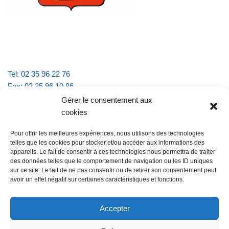
Tel: 02 35 96 22 76
Fax: 02 35 96 10 86
Email : mairie.vattevillelarue@wanadoo.fr
Gérer le consentement aux
cookies
Horaires d'ouverture :
Pour offrir les meilleures expériences, nous utilisons des technologies
lundi et jeudi de 9h à 11h30
telles que les cookies pour stocker et/ou accéder aux informations des
mardi et vendredi de 16h à 18h30
appareils. Le fait de consentir à ces technologies nous permettra de traiter
des données telles que le comportement de navigation ou les ID uniques
sur ce site. Le fait de ne pas consentir ou de retirer son consentement peut
avoir un effet négatif sur certaines caractéristiques et fonctions.
@Vatteville la rue
Pour nous contacter
Accepter