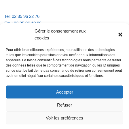
Tel: 02 35 96 22 76
Fax: 02 35 96 10 86
Email : mairie.vattevillelarue@wanadoo.fr
Gérer le consentement aux
cookies
Horaires d'ouverture :
Pour offrir les meilleures expériences, nous utilisons des technologies
lundi et jeudi de 9h à 11h30
telles que les cookies pour stocker et/ou accéder aux informations des
mardi et vendredi de 16h à 18h30
appareils. Le fait de consentir à ces technologies nous permettra de traiter
des données telles que le comportement de navigation ou les ID uniques
sur ce site. Le fait de ne pas consentir ou de retirer son consentement peut
avoir un effet négatif sur certaines caractéristiques et fonctions.
@Vatteville la rue
Pour nous contacter
Accepter
Refuser
Les mentions légales et la politique de confidentialité
Voir les préférences
@Vatteville-la-rue
mentions légales
Propulsé par
Tambour de Ville avec
.