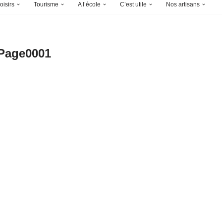
oisirs
Tourisme
A l’école
C’est utile
Nos artisans
Page0001