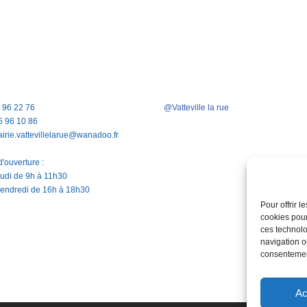
5 96 22 76
@Vatteville la rue
5 96 10 86
airie.vattevillelarue@wanadoo.fr
'ouverture :
jeudi de 9h à 11h30
vendredi de 16h à 18h30
Pour offrir 
cookies pour
ces technolo
navigation ou
consentement
Ac