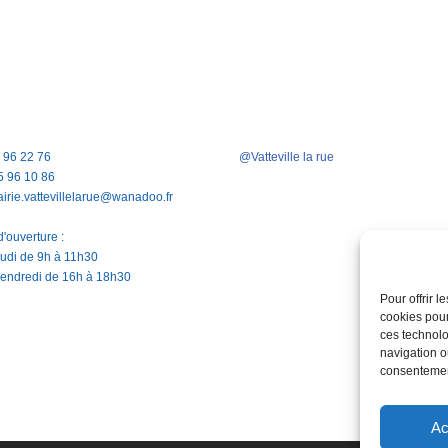
5 96 22 76
@Vatteville la rue
5 96 10 86
airie.vattevillelarue@wanadoo.fr
'ouverture :
jeudi de 9h à 11h30
vendredi de 16h à 18h30
Pour offrir 
cookies pour
ces technolo
navigation ou
consentement
Ac