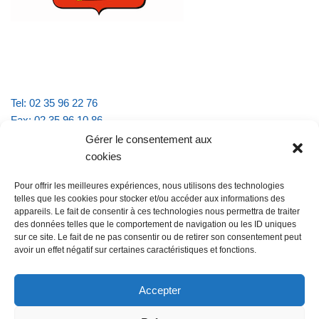
Tel: 02 35 96 22 76
Fax: 02 35 96 10 86
Email : mairie.vattevillelarue@wanadoo.fr
Gérer le consentement aux
cookies
Horaires d'ouverture :
Pour offrir les meilleures expériences, nous utilisons des technologies
lundi et jeudi de 9h à 11h30
telles que les cookies pour stocker et/ou accéder aux informations des
mardi et vendredi de 16h à 18h30
appareils. Le fait de consentir à ces technologies nous permettra de traiter
des données telles que le comportement de navigation ou les ID uniques
sur ce site. Le fait de ne pas consentir ou de retirer son consentement peut
avoir un effet négatif sur certaines caractéristiques et fonctions.
@Vatteville la rue
Pour nous contacter
Accepter