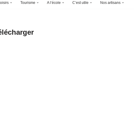
oisirs
Tourisme
A l’école
C’est utile
Nos artisans
élécharger