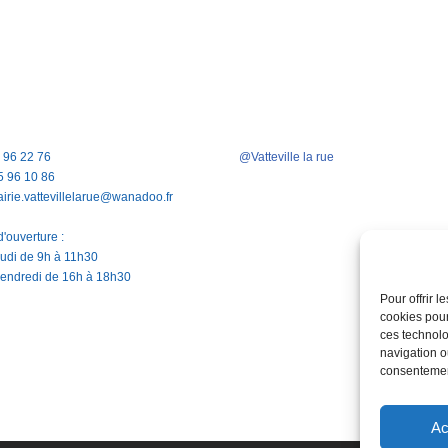
5 96 22 76
@Vatteville la rue
5 96 10 86
airie.vattevillelarue@wanadoo.fr
'ouverture :
jeudi de 9h à 11h30
vendredi de 16h à 18h30
Pour offrir 
cookies pour
ces technolo
navigation ou
consentement
Ac