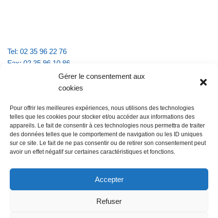
Tel: 02 35 96 22 76
Fax: 02 35 96 10 86
Email : mairie.vattevillelarue@wanadoo.fr
Gérer le consentement aux
cookies
Horaires d'ouverture :
Pour offrir les meilleures expériences, nous utilisons des technologies
lundi et jeudi de 9h à 11h30
telles que les cookies pour stocker et/ou accéder aux informations des
mardi et vendredi de 16h à 18h30
appareils. Le fait de consentir à ces technologies nous permettra de traiter
des données telles que le comportement de navigation ou les ID uniques
sur ce site. Le fait de ne pas consentir ou de retirer son consentement peut
avoir un effet négatif sur certaines caractéristiques et fonctions.
@Vatteville la rue
Pour nous contacter
Accepter
Refuser
Les mentions légales et la politique de confidentialité