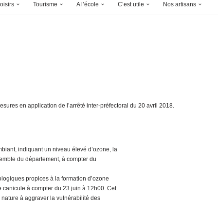
oisirs
Tourisme
A l’école
C’est utile
Nos artisans
res en application de l’arrêté inter-préfectoral du 20 avril 2018.
mbiant, indiquant un niveau élevé d’ozone, la
semble du département, à compter du
ologiques propices à la formation d’ozone
 canicule à compter du 23 juin à 12h00. Cet
nature à aggraver la vulnérabilité des