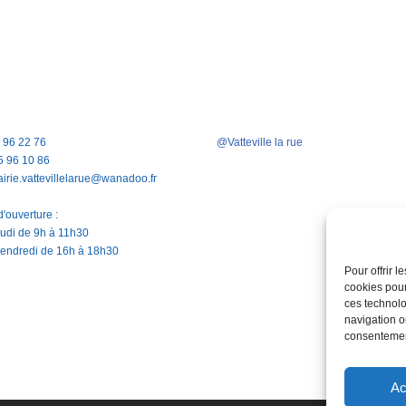
5 96 22 76
@Vatteville la rue
5 96 10 86
airie.vattevillelarue@wanadoo.fr
'ouverture :
jeudi de 9h à 11h30
vendredi de 16h à 18h30
Pour offrir 
cookies pour
ces technolo
navigation ou
consentement
Ac