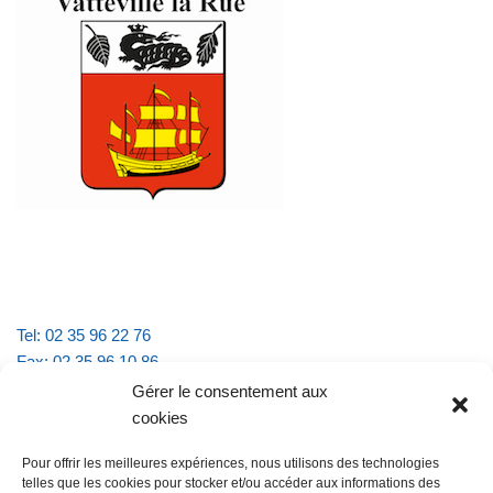
Tel: 02 35 96 22 76
Fax: 02 35 96 10 86
Email : mairie.vattevillelarue@wanadoo.fr
Gérer le consentement aux
cookies
Horaires d'ouverture :
Pour offrir les meilleures expériences, nous utilisons des technologies
lundi et jeudi de 9h à 11h30
telles que les cookies pour stocker et/ou accéder aux informations des