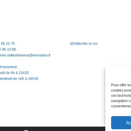
5 96 22 76
@Vatteville la rue
5 96 10 86
airie.vattevillelarue@wanadoo.fr
'ouverture :
jeudi de 9h à 11h30
vendredi de 16h à 18h30
Pour offrir 
cookies pour
ces technolo
navigation ou
consentement
Ac