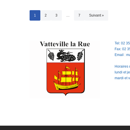
1
2
3
…
7
Suivant »
Tel: 02 3
Fax: 02 3
Email : m
Horaires d
lundi et 
mardi et 