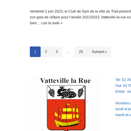
Vendredi 2 juin 2023, le Club de Gym de la ville du Trait présent
son gala de clôture pour l’année 2022/2023. Vatteville-la-rue est
bien…
Lire la suite »
1
2
3
…
25
Suivant »
Tel: 02 3
Fax: 02 3
Email : m
Horaires d
lundi et 
mardi et 