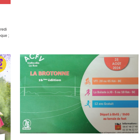
dredi
èque ;