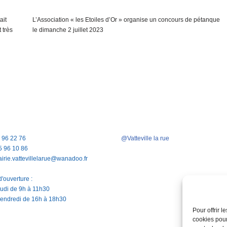
ait
L’Association « les Etoiles d’Or » organise un concours de pétanque
 très
le dimanche 2 juillet 2023
5 96 22 76
@Vatteville la rue
5 96 10 86
airie.vattevillelarue@wanadoo.fr
'ouverture :
jeudi de 9h à 11h30
vendredi de 16h à 18h30
Pour offrir 
cookies pour