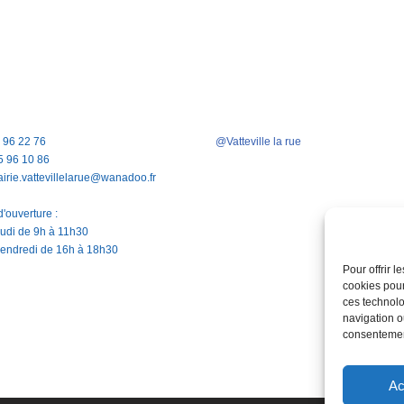
5 96 22 76
@Vatteville la rue
5 96 10 86
airie.vattevillelarue@wanadoo.fr
'ouverture :
jeudi de 9h à 11h30
vendredi de 16h à 18h30
Pour offrir 
cookies pour
ces technolo
navigation ou
consentement
Ac