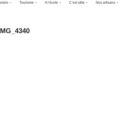
oisirs
Tourisme
A l’école
C’est utile
Nos artisans
IMG_4340