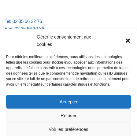
Tel: 02 35 96 22 76
Fax: 02 35 96 10 86
Email : mairie.vattevillelarue@wanadoo.fr
Gérer le consentement aux
cookies
Horaires d'ouverture :
Pour offrir les meilleures expériences, nous utilisons des technologies
lundi et jeudi de 9h à 11h30
telles que les cookies pour stocker et/ou accéder aux informations des
mardi et vendredi de 16h à 18h30
appareils. Le fait de consentir à ces technologies nous permettra de traiter
des données telles que le comportement de navigation ou les ID uniques
sur ce site. Le fait de ne pas consentir ou de retirer son consentement peut
avoir un effet négatif sur certaines caractéristiques et fonctions.
@Vatteville la rue
Pour nous contacter
Accepter
Refuser
Les mentions légales et la politique de confidentialité
Voir les préférences
@Vatteville-la-rue
mentions légales
Propulsé par